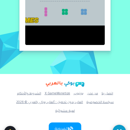
بوكي
بالعربي
اتصل بنا
من نحن
يوتيوب
X GameMonetize
الشروط والأحكام
سياسة الخصوصية
العاب بدون تحميل - ألعاب بوكي بالعربي © 2026
لعبة عشوائية
المدونة