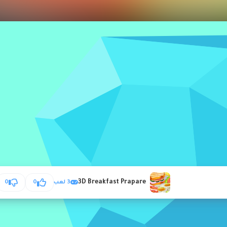
3D Breakfast Prapare
3 لعب
0
0