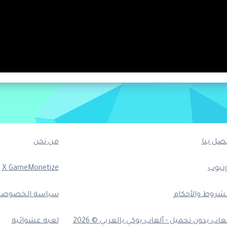
تصل بنا
من نحن
وتيوب
X GameMonetize
لشروط والأحكام
سياسة الخصوصي
عاب بدون تحميل - ألعاب بوكي بالعربي © 2026
لعبة عشوائية