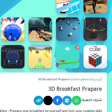
الرئيسية
›
action games
›
3D Breakfast Prapare
3D Breakfast Prapare
شارك اللعبة:
fast - Prepare your breakfast by yourself and test your cooking skills