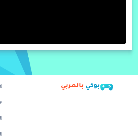
بوكي
بالعربي
ا
ي
ا
ال