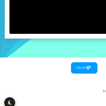
المدونة
ة