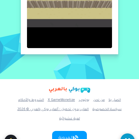
بوكي
بالعربي
اتصل بنا
من نحن
يوتيوب
X GameMonetize
الشروط والأحكام
سياسة الخصوصية
العاب بدون تحميل - ألعاب بوكي بالعربي © 2026
لعبة عشوائية
المدونة