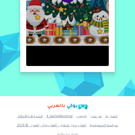
بوكي
بالعربي
اتصل بنا
من نحن
يوتيوب
X GameMonetize
الشروط والأحكام
سياسة الخصوصية
العاب بدون تحميل - ألعاب بوكي بالعربي © 2026
لعبة عشوائية