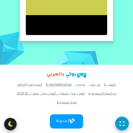
بوكي
بالعربي
اتصل بنا
من نحن
يوتيوب
X GameMonetize
الشروط والأحكام
سياسة الخصوصية
العاب بدون تحميل - ألعاب بوكي بالعربي © 2026
لعبة عشوائية
المدونة